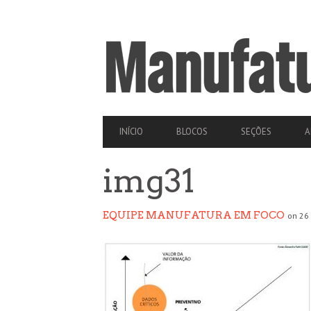
SECONDARY
NAVIGATION
PRIMARY
INÍCIO
BLOCOS
SEÇÕES
A
NAVIGATION
img31
EQUIPE MANUFATURA EM FOCO
on 26 