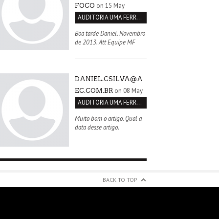
on 15 May
FOCO
AUDITORIA UMA FERRAMENTA PARA MELHORIA CONTÍNUA
Boa tarde Daniel. Novembro
de 2013. Att Equipe MF
DANIEL.CSILVA@A
on 08 May
EC.COM.BR
AUDITORIA UMA FERRAMENTA PARA MELHORIA CONTÍNUA
Muito bom o artigo. Qual a
data desse artigo.
BACK TO TOP