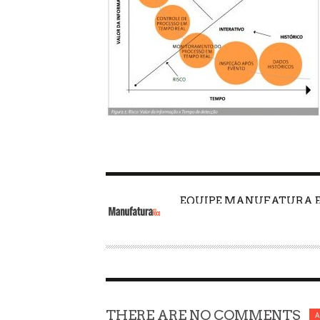
EQUIPE MANUFATURA 
A
U
T
H
O
R
THERE ARE NO COMMENTS