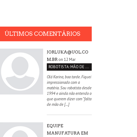
ÚLTIMOS COMENTÁRIOS
JORLUKA@UOL.CO
on 12 Mar
M.BR
ROBOTISTA: MÃO DE OBRA QUALIFICADA INEXISTENTE NO BRASIL
Olá Karina, boa tarde. Fiquei
impressionado com a
matéria. Sou robotista desde
1994 e ainda não entendo o
que querem dizer com "falta
de mão de […]
EQUIPE
MANUFATURA EM