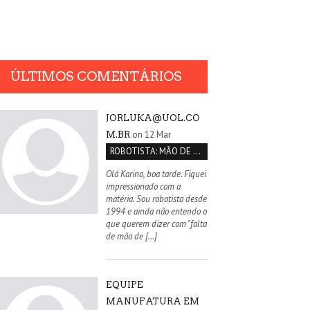
ÚLTIMOS COMENTÁRIOS
JORLUKA@UOL.CO
on 12 Mar
M.BR
ROBOTISTA: MÃO DE OBRA QUALIFICADA INEXISTENTE NO BRASIL
Olá Karina, boa tarde. Fiquei
impressionado com a
matéria. Sou robotista desde
1994 e ainda não entendo o
que querem dizer com "falta
de mão de […]
EQUIPE
MANUFATURA EM