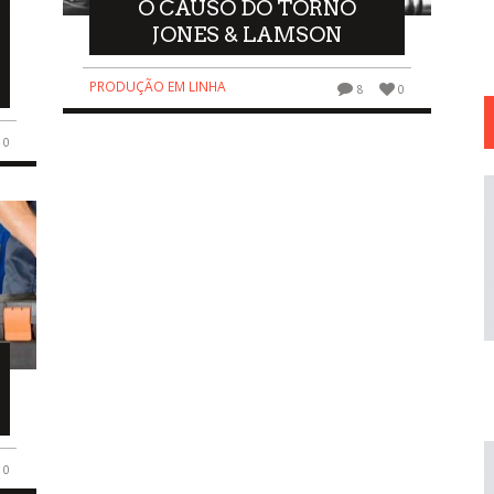
O CAUSO DO TORNO
JONES & LAMSON
PRODUÇÃO EM LINHA
8
0
0
0