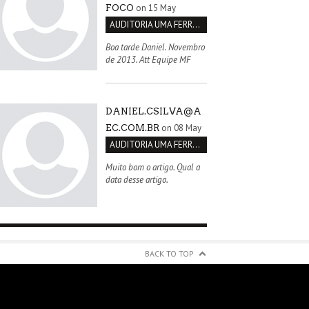
on 15 May
FOCO
AUDITORIA UMA FERRAMENTA PARA MELHORIA CONTÍNUA
Boa tarde Daniel. Novembro
de 2013. Att Equipe MF
DANIEL.CSILVA@A
on 08 May
EC.COM.BR
AUDITORIA UMA FERRAMENTA PARA MELHORIA CONTÍNUA
Muito bom o artigo. Qual a
data desse artigo.
BACK TO TOP