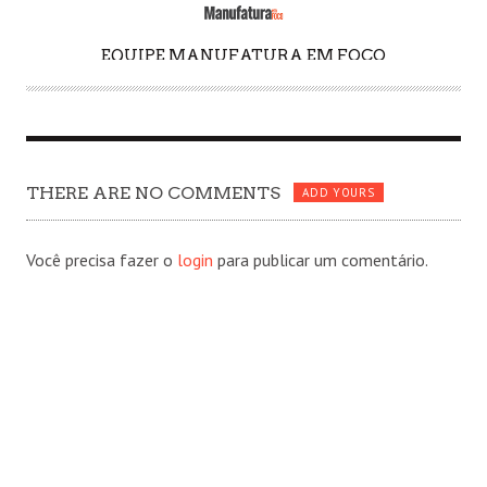
EQUIPE MANUFATURA EM FOCO
A
U
T
H
O
THERE ARE NO COMMENTS
R
ADD YOURS
Você precisa fazer o
login
para publicar um comentário.