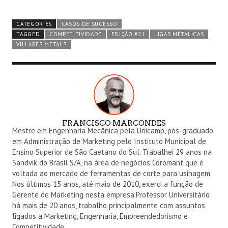
CATEGORIES
CASOS DE SUCESSO
TAGGED
COMPETITIVIDADE
EDIÇÃO #21
LIGAS MÉTALICAS
VILLARES METALS
FRANCISCO MARCONDES
A
Mestre em Engenharia Mecânica pela Unicamp, pós-graduado
U
em Administração de Marketing pelo Instituto Municipal de
T
Ensino Superior de São Caetano do Sul. Trabalhei 29 anos na
Sandvik do Brasil S/A, na área de negócios Coromant que é
H
voltada ao mercado de ferramentas de corte para usinagem.
O
Nos últimos 15 anos, até maio de 2010, exerci a função de
R
Gerente de Marketing nesta empresa.Professor Universitário
há mais de 20 anos, trabalho principalmente com assuntos
ligados a Marketing, Engenharia, Empreendedorismo e
Competitividade.