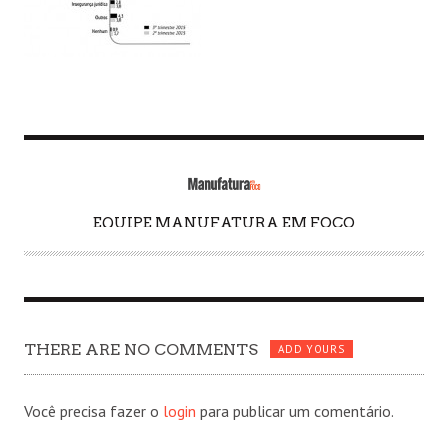
EQUIPE MANUFATURA EM FOCO
A
U
T
H
O
THERE ARE NO COMMENTS
R
ADD YOURS
Você precisa fazer o
login
para publicar um comentário.