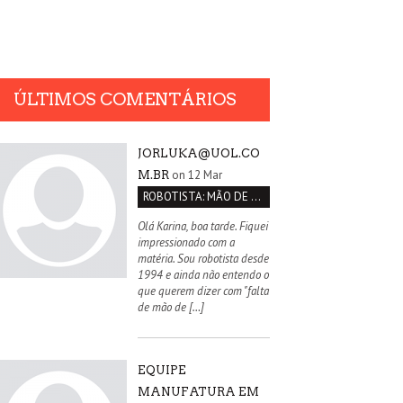
ÚLTIMOS COMENTÁRIOS
JORLUKA@UOL.CO
on 12 Mar
M.BR
ROBOTISTA: MÃO DE OBRA QUALIFICADA INEXISTENTE NO BRASIL
Olá Karina, boa tarde. Fiquei
impressionado com a
matéria. Sou robotista desde
1994 e ainda não entendo o
que querem dizer com "falta
de mão de […]
EQUIPE
MANUFATURA EM