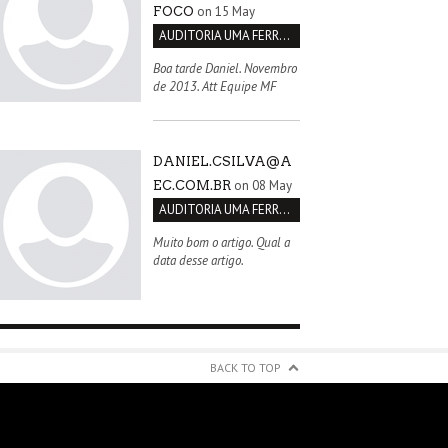
on 15 May
FOCO
AUDITORIA UMA FERRAMENTA PARA MELHORIA CONTÍNUA
Boa tarde Daniel. Novembro
de 2013. Att Equipe MF
DANIEL.CSILVA@A
on 08 May
EC.COM.BR
AUDITORIA UMA FERRAMENTA PARA MELHORIA CONTÍNUA
Muito bom o artigo. Qual a
data desse artigo.
BACK TO TOP