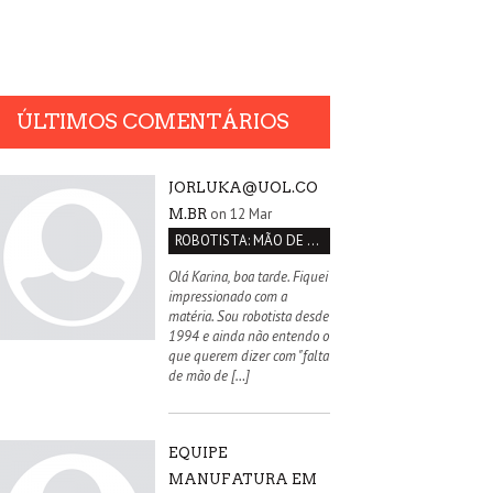
ÚLTIMOS COMENTÁRIOS
JORLUKA@UOL.CO
on 12 Mar
M.BR
ROBOTISTA: MÃO DE OBRA QUALIFICADA INEXISTENTE NO BRASIL
Olá Karina, boa tarde. Fiquei
impressionado com a
matéria. Sou robotista desde
1994 e ainda não entendo o
que querem dizer com "falta
de mão de […]
EQUIPE
MANUFATURA EM