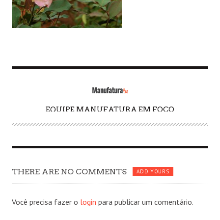
EQUIPE MANUFATURA EM FOCO
A
U
T
H
O
THERE ARE NO COMMENTS
R
ADD YOURS
Você precisa fazer o
login
para publicar um comentário.