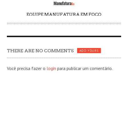
EQUIPE MANUFATURA EM FOCO
A
U
T
H
O
THERE ARE NO COMMENTS
R
ADD YOURS
Você precisa fazer o
login
para publicar um comentário.