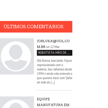
ÚLTIMOS COMENTÁRIOS
JORLUKA@UOL.CO
on 12 Mar
M.BR
ROBOTISTA: MÃO DE OBRA QUALIFICADA INEXISTENTE NO BRASIL
Olá Karina, boa tarde. Fiquei
impressionado com a
matéria. Sou robotista desde
1994 e ainda não entendo o
que querem dizer com "falta
de mão de […]
EQUIPE
MANUFATURA EM