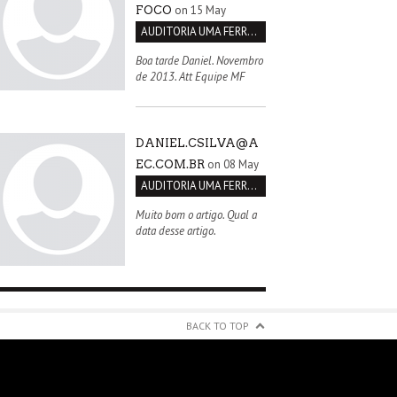
on 15 May
FOCO
AUDITORIA UMA FERRAMENTA PARA MELHORIA CONTÍNUA
Boa tarde Daniel. Novembro
de 2013. Att Equipe MF
DANIEL.CSILVA@A
on 08 May
EC.COM.BR
AUDITORIA UMA FERRAMENTA PARA MELHORIA CONTÍNUA
Muito bom o artigo. Qual a
data desse artigo.
BACK TO TOP