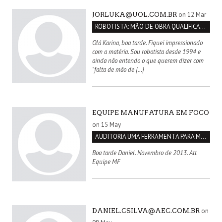
on 12 Mar
JORLUKA@UOL.COM.BR
ROBOTISTA: MÃO DE OBRA QUALIFICADA INEXISTENTE NO BRASIL
Olá Karina, boa tarde. Fiquei impressionado
com a matéria. Sou robotista desde 1994 e
ainda não entendo o que querem dizer com
"falta de mão de […]
EQUIPE MANUFATURA EM FOCO
on 15 May
AUDITORIA UMA FERRAMENTA PARA MELHORIA CONTÍNUA
Boa tarde Daniel. Novembro de 2013. Att
Equipe MF
on
DANIEL.CSILVA@AEC.COM.BR