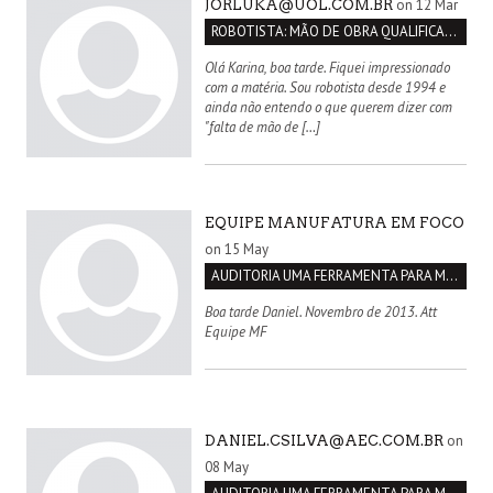
on 12 Mar
JORLUKA@UOL.COM.BR
ROBOTISTA: MÃO DE OBRA QUALIFICADA INEXISTENTE NO BRASIL
Olá Karina, boa tarde. Fiquei impressionado
com a matéria. Sou robotista desde 1994 e
ainda não entendo o que querem dizer com
"falta de mão de […]
EQUIPE MANUFATURA EM FOCO
on 15 May
AUDITORIA UMA FERRAMENTA PARA MELHORIA CONTÍNUA
Boa tarde Daniel. Novembro de 2013. Att
Equipe MF
on
DANIEL.CSILVA@AEC.COM.BR
08 May